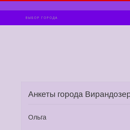
Skip
to
content
ВЫБОР ГОРОДА
Анкеты города Вирандозе
Ольга