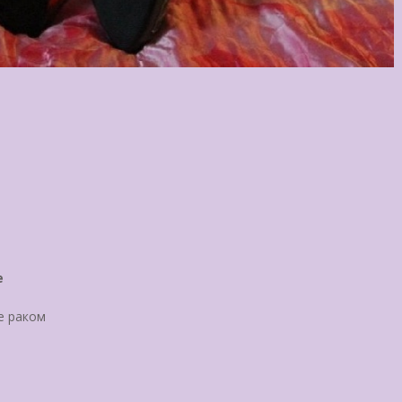
е
е раком