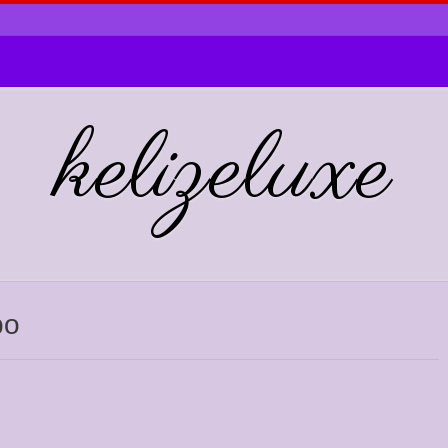
kelizeluxe
ро