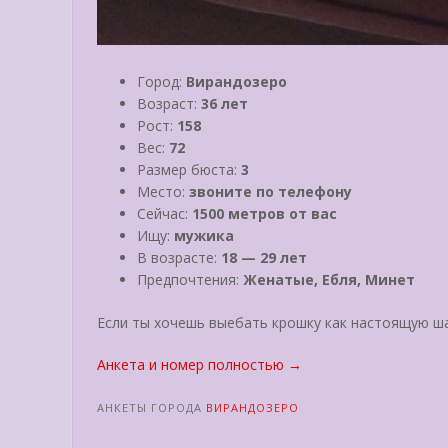
Город:
Вирандозеро
Возраст:
36 лет
Рост:
158
Вес:
72
Размер бюста:
3
Место:
звоните по телефону
Сейчас:
1500 метров от вас
Ищу:
мужика
В возрасте:
18 — 29 лет
Предпочтения:
Женатые, Ебля, Минет
Если ты хочешь выебать крошку как настоящую ша
«Ольга»
Анкета и номер полностью
→
АНКЕТЫ ГОРОДА
ВИРАНДОЗЕРО