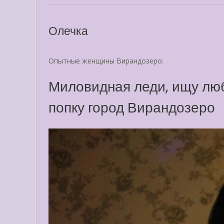
Олечка
Опытные женщины Вирандозеро:
Миловидная леди, ищу люб
попку город Вирандозеро