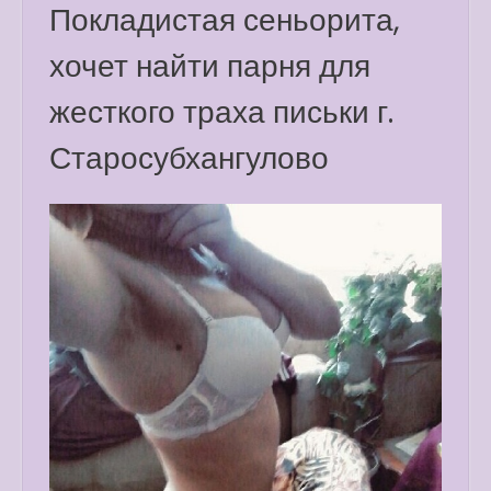
Покладистая сеньорита,
хочет найти парня для
жесткого траха письки г.
Старосубхангулово