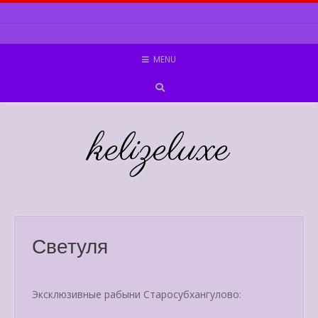
Skip
to
content
MENU
kelizeluxe
Светуля
Эксклюзивные рабыни Старосубхангулово: