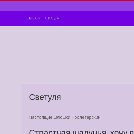
Skip
to
content
ВЫБОР ГОРОДА
Светуля
Настоящие шлюшки Пролетарский:
Страстная шалунья, хочу 