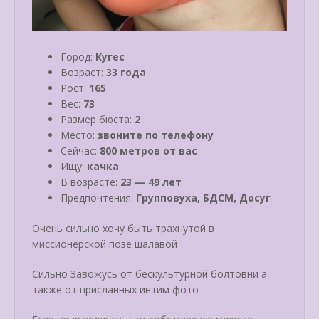
Город:
Кугес
Возраст:
33 года
Рост:
165
Вес:
73
Размер бюста:
2
Место:
звоните по телефону
Сейчас:
800 метров от вас
Ищу:
качка
В возрасте:
23 — 49 лет
Предпочтения:
Групповуха, БДСМ, Досуг
Очень сильно хочу быть трахнутой в
миссионерской позе шалавой
Сильно Завожусь от бескультурной болтовни а
также от присланных интим фото