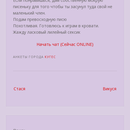
Если понравишься, дам собственную мокрую
писеньку для того чтобы ты засунул туда свой не
маленький член.
Подам превосходную писю
Похотливая. Готовлюсь к играм в кровати.
Жажду ласковый лилейный сексик
Начать чат (Сейчас ONLINE)
АНКЕТЫ ГОРОДА
КУГЕС
Post
Стася
Викуся
navigation