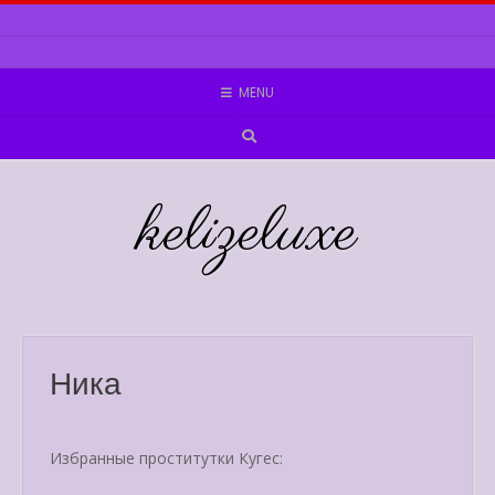
Skip
to
content
MENU
kelizeluxe
Ника
Избранные проститутки Кугес: