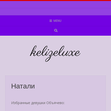
Skip
to
content
MENU
kelizeluxe
Натали
Избранные девушки Объячево: