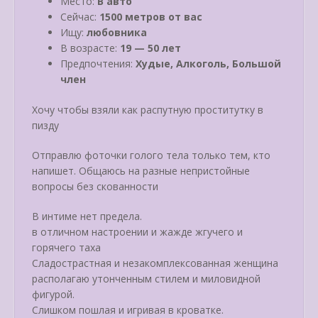
Место:
В авто
Сейчас:
1500 метров от вас
Ищу:
любовника
В возрасте:
19 — 50 лет
Предпочтения:
Худые, Алкоголь, Большой
член
Хочу чтобы взяли как распутную проститутку в
пизду
Отправлю фоточки голого тела только тем, кто
напишет. Общаюсь на разные непристойные
вопросы без скованности
В интиме нет предела.
в отличном настроении и жажде жгучего и
горячего таха
Cладострастная и незакомплексованная женщина
располагаю утонченным стилем и миловидной
фигурой.
Слишком пошлая и игривая в кроватке.