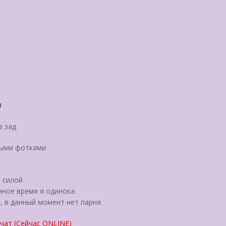
и
в зад
лыми фотками
 силой
нное время я одинока.
, в данный момент нет парня.
чат (Сейчас ONLINE)