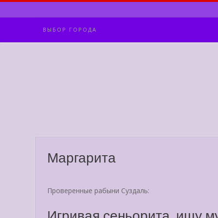
Skip
to
content
ВЫБОР ГОРОДА
Маргарита
Проверенные рабыни Суздаль:
Игривая сеньорита, ищу м