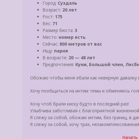
Город:
Суздаль
Возраст:
20 лет
Рост:
175
Вес:
71
Размер бюста:
3
Место:
номер есть
Сейчас:
800 метров от вас
Ищу:
парня
В возрасте:
20 — 48 лет
Предпочтения:
Куни, Большой член, Лесб
Обожаю чтобы меня ебали как неверную давалку 
Хочу пообщаться на интим темы и обменяюсь го
Хочу чтоб брали киску будто в последний раз!
Улыбчива заботливая с благоприятной жизненной
Я слежу за собой, обожаю интим, без границ, в да
Я слежу за собой, хочу трах, незакомплексованная
Начать 