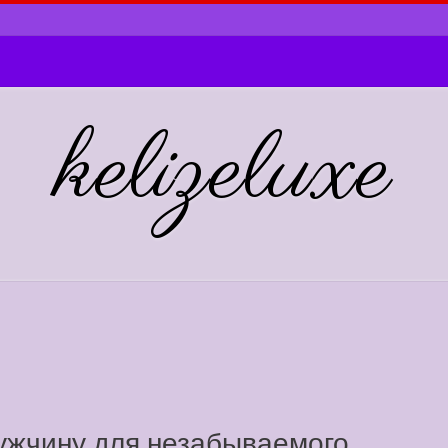
kelizeluxe
ужчину для незабываемого