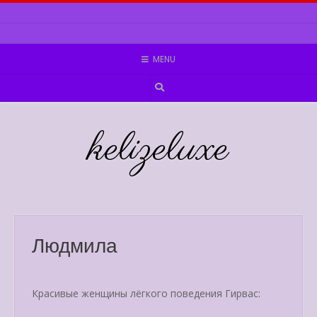
Skip
to
content
MENU
kelizeluxe
Людмила
Красивые женщины лёгкого поведения Гирвас: