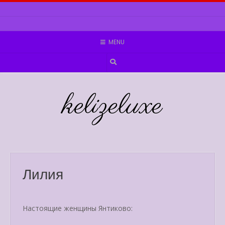
Skip
to
content
MENU
kelizeluxe
Лилия
Настоящие женщины Янтиково: