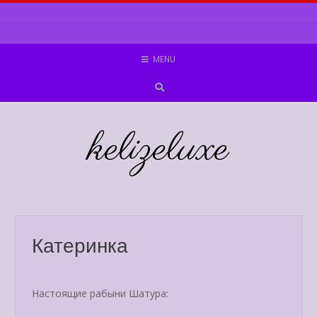
Skip
to
content
MENU
kelizeluxe
Катеринка
Настоящие рабыни Шатура: