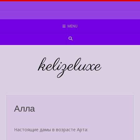
Skip
to
content
MENU
kelizeluxe
Алла
Настоящие дамы в возрасте Арта: